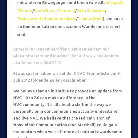
mit anderen Bewegungen und Ideen (wie z.B.
Integrale
Theorie
/
Ken Wilber
,
Theorie U
/
Otto Scharmer
,
Transparente Kommunikation
/
Thomas Hübl
), die auch
an Kommunikation und sozialem Wandel interessiert
sind.
Anmerkung: zuerst veröffentlicht gemeinsam mit
Alexandra Boos und Markus Sikor auf www.nvc-
trainer-
akademie.com, 30.6.2012
Etwas später haben wir auf der CNVC-Trainerliste am 5.
Juli 2012 folgende Zeilen geschrieben:
We believe that an initiative to propose an update from
NVC 1.0 to 2.0 can make a difference in the
NVC community. It’s all about a shift in the way we
personally or in our communities actually understand
and live NVC. We believe that the radical vision of
Nonviolent Communication (and Marshall) could gain
momentum when we shift more attention towards some