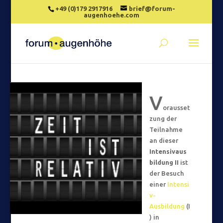
+49 (0)179 2917916
brief@forum-
augenhoehe.com
V
orausset
zung der
Teilnahme
an dieser
Intensivaus
bildung II
ist
der Besuch
einer
Intensi
v-
Ausbildung
(I
) in