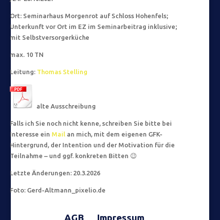
Ort: Seminarhaus Morgenrot auf Schloss Hohenfels;
Unterkunft vor Ort im EZ im Seminarbeitrag inklusive;
mit Selbstversorgerküche
max. 10 TN
Leitung:
Thomas Stelling
alte Ausschreibung
Falls ich Sie noch nicht kenne, schreiben Sie bitte bei
Interesse ein
Mail
an mich, mit dem eigenen GFK-
Hintergrund, der Intention und der Motivation für die
Teilnahme – und ggf. konkreten Bitten 😉
Letzte Änderungen: 20.3.2026
Foto: Gerd-Altmann_pixelio.de
AGB
Impressum