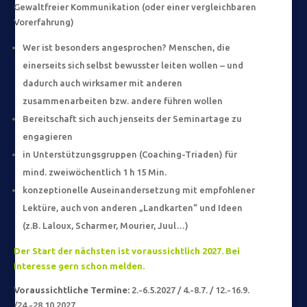
Gewaltfreier Kommunikation (oder einer vergleichbaren
Vorerfahrung)
Wer ist besonders angesprochen? Menschen, die
einerseits sich selbst bewusster leiten wollen – und
dadurch auch wirksamer mit anderen
zusammenarbeiten bzw. andere führen wollen
Bereitschaft sich auch jenseits der Seminartage zu
engagieren
in Unterstützungsgruppen (Coaching-Triaden) für
mind. zweiwöchentlich 1 h 15 Min.
konzeptionelle Auseinandersetzung mit empfohlener
Lektüre, auch von anderen „Landkarten“ und Ideen
(z.B. Laloux, Scharmer, Mourier, Juul…)
Der Start der nächsten ist voraussichtlich 2027. Bei
Interesse gern schon melden.
Voraussichtliche Termine:
2.-6.5.2027 / 4.-8.7. / 12.-16.9.
/24.-28.10.2027