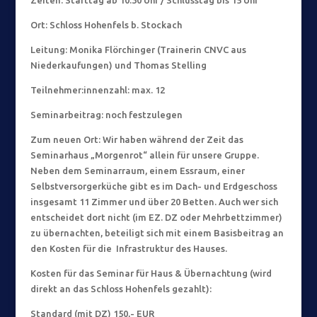
Zeiten: Starttag ab 10.30 Uhr / Schlusstag bis 15 Uhr
Ort: Schloss Hohenfels b. Stockach
Leitung: Monika Flörchinger (Trainerin CNVC aus
Niederkaufungen) und Thomas Stelling
Teilnehmer:innenzahl: max. 12
Seminarbeitrag: noch festzulegen
Zum neuen Ort: Wir haben während der Zeit das
Seminarhaus „Morgenrot“ allein für unsere Gruppe.
Neben dem Seminarraum, einem Essraum, einer
Selbstversorgerküche gibt es im Dach- und Erdgeschoss
insgesamt 11 Zimmer und über 20 Betten. Auch wer sich
entscheidet dort nicht (im EZ. DZ oder Mehrbettzimmer)
zu übernachten, beteiligt sich mit einem Basisbeitrag an
den Kosten für die Infrastruktur des Hauses.
Kosten für das Seminar für Haus & Übernachtung (wird
direkt an das Schloss Hohenfels gezahlt):
Standard (mit DZ) 150,- EUR