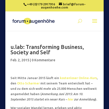
+49 (0)179 2917916
brief@forum-
augenhoehe.com
u.lab: Transforming Business,
Society and Self
Feb. 2, 2015
|
0 Kommentare
Seit Mitte Januar 2015 läuft ein
kostenloser Online-Kurs
,
den
Otto Scharmer
mit seinem Team entwickelt hat –
und zu dem sich wohl mehr als 25.000 Menschen weltweit
angemeldet haben (
Anmerkung Juni 2015: Am 10.
September 2015 startet ein neuer Kurs –
hier
zur Anmeldung
).
Wer sozialen Wandel lernen, erleben und aktiv