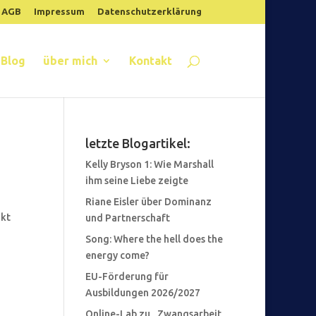
AGB
Impressum
Datenschutzerklärung
Blog
über mich
Kontakt
letzte Blogartikel:
Kelly Bryson 1: Wie Marshall
ihm seine Liebe zeigte
Riane Eisler über Dominanz
akt
und Partnerschaft
Song: Where the hell does the
energy come?
EU-Förderung für
Ausbildungen 2026/2027
Online-Lab zu „Zwangsarbeit